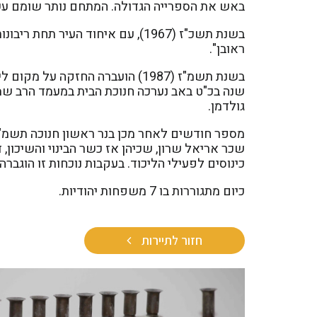
באש את הספרייה הגדולה. המתחם נותר שומם עש
בשנת תשכ"ז (1967), עם איחוד העי
ראובן".
בשנת תשמ"ז (1987) הועברה החזקה
שנה בכ"ט באב נערכה חנוכת הבית במעמד הרב שמחה
גולדמן.
שכר אריאל שרון, שכיהן אז כשר הבינוי והשיכון,
כינוסים לפעילי הליכוד. בעקבות נוכחות זו הוגברה
כיום מתגוררות בו 7 משפחות יהודיות.
חזור לתיירות