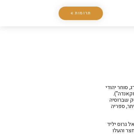
תרומות
אמצע המאה ה-19 על ידי משה ויטנברג, סוחר יהודי
קאנדה").
סק שברוסיה
יתר, ספריה
מיכאל גרוס יליד
צר והעלו