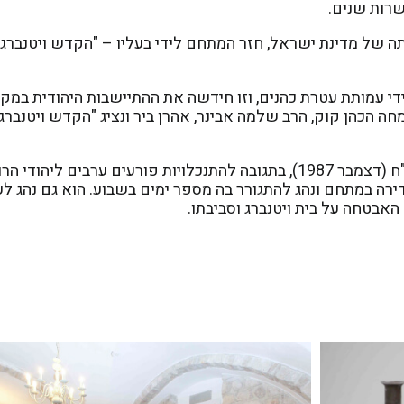
רות שנים.
ר תחת ריבונותה של מדינת ישראל, חזר המתחם לידי בעליו – "הקדש ויטנבר
 על מקום לידי עמותת עטרת כהנים, וזו חידשה את ההתיישבות היהודית במ
 הכהן קוק, הרב שלמה אבינר, אהרן ביר ונציג "הקדש ויטנברג"
מספר חודשים לאחר מכן בנר ראשון חנוכה תשמ"ח (דצמבר 1987), בתגובה להתנכלויות פורעים ערבי
 דירה במתחם ונהג להתגורר בה מספר ימים בשבוע. הוא גם נהג ל
 האבטחה על בית ויטנברג וסביבתו.