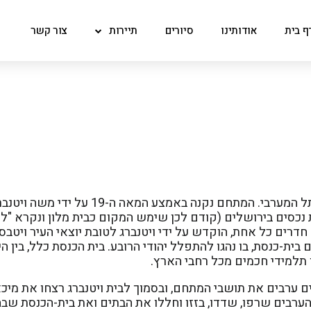
ף בית
אודותינו
סיורים
תיירות
צור קשר
מתחם יהודי ברחוב הגיא המוביל משער שכם לכותל המערבי. המתחם נקנה ב
נכסים בירושלים (קודם לכן שימש המקום כבית מלון ונקרא "לו
דרים כל אחת, הוקדש על ידי ויטנברג לטובת יוצאי העיר ויטב
 בית-כנסת, בו נהגו להתפלל יהודי הרובע. בית הכנסת כלל, בין ה
 תלמידי חכמים מכל רחבי הארץ.
"ט (1920; 1929) תקפו פורעים ערבים את תושבי המתחם, ובסמוך לבית ויטנברג רצחו את 
ערבים שרפו, שדדו, בזזו וחללו את הבתים ואת בית-הכנסת שבח