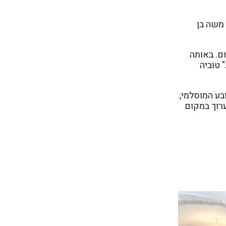
ג משה בן
קום. באותה
 טוביה
ם ליהודי הרובע המוסלמי,
ערוך במקום